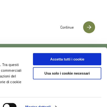
Continue
OUR COMPANY
Follow us on
Accetta tutti i cookie
FILIPPO BERIO
. Tra questi
vi commerciali
SAGRA
Usa solo i cookie necessari
tazioni del
OUR OIL
orie di cookie
QUALITY
SUSTAINABILITY
NEWS AND RELEASES
CONTACT US
Mostra dettagli