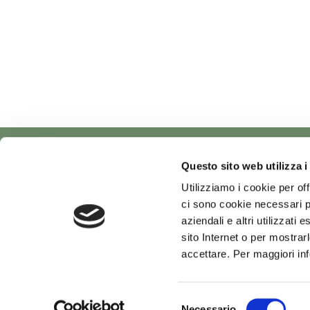
Questo sito web utilizza i
Viale G. Luporini, 807
-
55100
Lucca
Phone
0584 94 76
Utilizziamo i cookie per off
Tax Code and Company Register of Lucca n. 00526090469
ci sono cookie necessari pe
Economic and Administrative Index Reg No LU 104195
aziendali e altri utilizzati
sito Internet o per mostrar
accettare. Per maggiori in
Selezione
Necessario