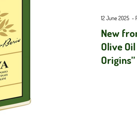
12 June 2025
-
New from
Olive Oi
Origins”