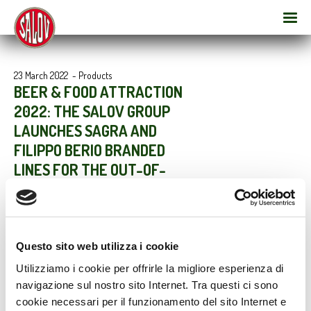
23 March 2022
-
Products
BEER & FOOD ATTRACTION
2022: THE SALOV GROUP
LAUNCHES SAGRA AND
FILIPPO BERIO BRANDED
LINES FOR THE OUT-OF-
HOME SECTOR
With Sagra in the kitchen and Filippo Berio on the tables of
restaurants, bars and pubs, SALOV is able to fully cater to the
needs of professionals in the industry.
Questo sito web utilizza i cookie
Utilizziamo i cookie per offrirle la migliore esperienza di
navigazione sul nostro sito Internet. Tra questi ci sono
cookie necessari per il funzionamento del sito Internet e