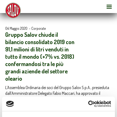
04 Maggio 2020
-
Corporate
Gruppo Salov chiude il
bilancio consolidato 2019 con
91,1 milioni di litri venduti in
tutto il mondo (+7% vs. 2018)
confermandosi tra le più
grandi aziende del settore
oleario
L’Assemblea Ordinaria dei soci del Gruppo Salov S.p.A., presieduta
dall’Amministratore Delegato Fabio Maccari, ha approvato il
bilancio consolidato 2019. Dopo aver celebrato i suoi primi 100
anni di storia nel 2019, i numeri del bilancio di Gruppo hanno
registrato un ulteriore miglioramento rispetto agli anni precedenti:
un risultato di esercizio positivo di 8 milioni di euro e il 7% in più di