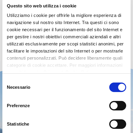
vendite a volume rispetto al 2018. Una conferma del percorso di
Questo sito web utilizza i cookie
rinnovamento intrapreso nel 2019 con il nuovo management al
Utilizziamo i cookie per offrirle la migliore esperienza di
timone dell’Azienda e il lancio del brand Filippo Berio sul mercato
navigazione sul nostro sito Internet. Tra questi ci sono
italiano.
cookie necessari per il funzionamento del sito Internet e
per gestire i nostri obiettivi commerciali aziendali e altri
utilizzati esclusivamente per scopi statistici anonimi, per
facilitare le impostazioni del sito Internet o per mostrarle
contenuti personalizzati. Può decidere liberamente quali
categorie di cookie accettare. Per maggiori informazioni
consulti la nostra Privacy & Cookie Policy
Selezione
Necessario
del
consenso
Preferenze
Statistiche