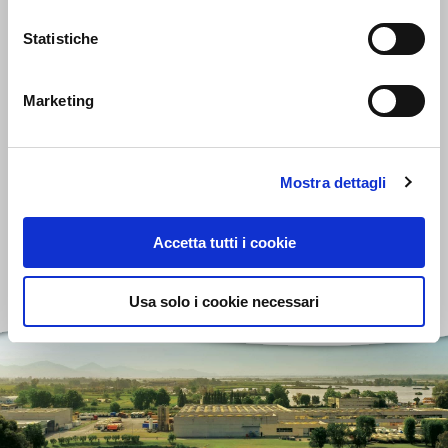
Statistiche
QUALITÀ
Marketing
L’intera filiera produttiva di Salov è sottoposta a costanti e
rigorosi controlli di qualità, aventi come obiettivo il
raggiungimento e il mantenimento di standard qualitativi e
Mostra dettagli
legislativi adeguati.
Accetta tutti i cookie
SCOPRI DI PIÙ
Usa solo i cookie necessari