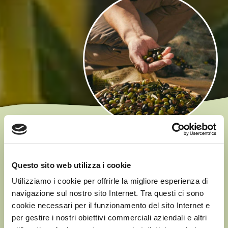
I NOSTRI VALORI
Mettere in tutto quello che facciamo la stessa passione che
Questo sito web utilizza i cookie
più di 150 anni fa
animava il “pioniere” Filippo Berio, con
Utilizziamo i cookie per offrirle la migliore esperienza di
coerenza, rigore e qualità: sono questi i cardini su cui Salov
navigazione sul nostro sito Internet. Tra questi ci sono
ha costruito la propria storia e che ancora oggi ci ispirano
cookie necessari per il funzionamento del sito Internet e
ogni giorno.
per gestire i nostri obiettivi commerciali aziendali e altri