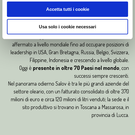
SALOV NEL MONDO
Accetta tutti i cookie
Già presente da molti anni nel nostro Paese con lo storico
Usa solo i cookie necessari
marchio Sagra, a fine 2019 Salov ha lanciato anche in Italia il
marchio Filippo Berio, che in oltre 150 anni di storia si è
affermato a livello mondiale fino ad occupare posizioni di
leadership in USA, Gran Bretagna, Russia, Belgio, Svizzera,
Filippine, Indonesia e crescendo a livello globale.
Oggi è
presente in oltre 70 Paesi nel mondo
, con
successi sempre crescenti.
Nel panorama odierno Salov è tra le più grandi aziende del
settore oleario, con un fatturato consolidato di oltre 370
milioni di euro e circa 120 milioni di litri venduti; la sede e il
sito produttivo si trovano in Toscana a Massarosa, in
provincia di Lucca.