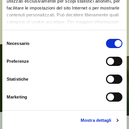
utilizzati esclusivamente per scopi statistici anonimi, per
Sono valori che “abbiamo dentro”, inscindibilmente legati
facilitare le impostazioni del sito Internet o per mostrarle
all’
amore per l’olio d’oliva
, al piacere della condivisione,
contenuti personalizzati. Può decidere liberamente quali
all’attenzione per la salute e per il mangiar sano.
categorie di cookie accettare. Per maggiori informazioni
consulti la nostra Privacy & Cookie Policy
Selezione
Necessario
del
consenso
Preferenze
Statistiche
Marketing
Mostra dettagli