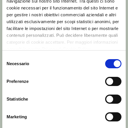
navigazione sul nostro sito Internet. Tra questi ci sono
cookie necessari per il funzionamento del sito Internet e
FILIPPO BERIO IN ITALIA
per gestire i nostri obiettivi commerciali aziendali e altri
I prodotti destinati all’Italia hanno caratteristiche
utilizzati esclusivamente per scopi statistici anonimi, per
qualitative pensate su misura per consumatori
facilitare le impostazioni del sito Internet o per mostrarle
contenuti personalizzati. Può decidere liberamente quali
consapevoli ed esperti, che dell’olio conoscono ogni
categorie di cookie accettare. Per maggiori informazioni
aspetto, attenti alla qualità ma anche alla filiera e alle
consulti la nostra Privacy & Cookie Policy
modalità di produzione. Filippo Berio risponde a
Selezione
questa attenzione con una selezione accurata degli
Necessario
del
oli, una filiera tracciata e controlli rigorosi, per
consenso
garantire una qualità costante e riconoscibile.
Preferenze
Statistiche
Marketing
LA FILOSOFIA DELL’ECCELLENZA