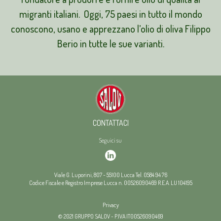
migranti italiani. Oggi, 75 paesi in tutto il mondo
conoscono, usano e apprezzano l’olio di oliva Filippo
Berio in tutte le sue varianti.
CONTATTACI
Seguici su
Viale G. Luporini, 807
-
55100
Lucca
Tel.
0584 94 76
Codice Fiscale e Registro Imprese Lucca n. 00526090469
R.E.A. LU 104195
Privacy
© 2021 GRUPPO SALOV - P.IVA IT00526090469