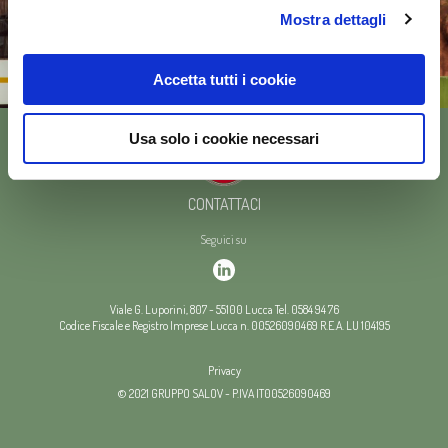
Mostra dettagli
Accetta tutti i cookie
Usa solo i cookie necessari
CONTATTACI
Seguici su
Viale G. Luporini, 807
-
55100
Lucca
Tel.
0584 94 76
Codice Fiscale e Registro Imprese Lucca n. 00526090469
R.E.A. LU 104195
Privacy
© 2021 GRUPPO SALOV - P.IVA IT00526090469