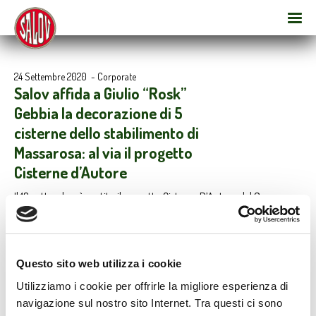
24 Settembre 2020
-
Corporate
Salov affida a Giulio “Rosk”
Gebbia la decorazione di 5
cisterne dello stabilimento di
Massarosa: al via il progetto
Cisterne d’Autore
Il 18 settembre è partito il progetto Cisterne D’Autore del Gruppo
Salov che vede l’artista di fama mondiale Giulio “Rosk” Gebbia
all’opera nella decorazione di 5 cisterne utilizzate nel processo di
lavorazione.
Questo sito web utilizza i cookie
Utilizziamo i cookie per offrirle la migliore esperienza di
navigazione sul nostro sito Internet. Tra questi ci sono