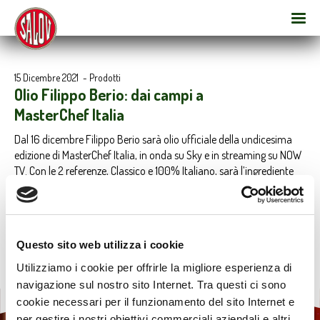
15 Dicembre 2021
-
Prodotti
Olio Filippo Berio: dai campi a
MasterChef Italia
Dal 16 dicembre Filippo Berio sarà olio ufficiale della undicesima
edizione di MasterChef Italia, in onda su Sky e in streaming su NOW
TV. Con le 2 referenze, Classico e 100% Italiano, sarà l’ingrediente
speciale a disposizione degli aspiranti Chef per valorizzare le ricette
in gara.
Questo sito web utilizza i cookie
Utilizziamo i cookie per offrirle la migliore esperienza di
navigazione sul nostro sito Internet. Tra questi ci sono
cookie necessari per il funzionamento del sito Internet e
per gestire i nostri obiettivi commerciali aziendali e altri