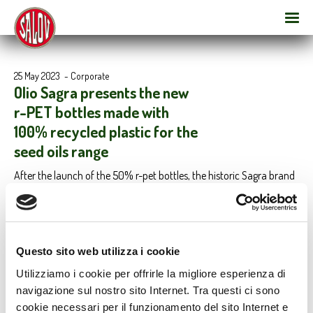
25 May 2023
-
Corporate
Olio Sagra presents the new
r-PET bottles made with
100% recycled plastic for the
seed oils range
After the launch of the 50% r-pet bottles, the historic Sagra brand
makes its commitment to reducing its environmental impact
increasingly tangible by launching new bottles made with 100%
recycled and totally recyclable plastic on the market. A new
“green” goal in the name of the circular economy and respect for
the environment.
Questo sito web utilizza i cookie
Utilizziamo i cookie per offrirle la migliore esperienza di
navigazione sul nostro sito Internet. Tra questi ci sono
cookie necessari per il funzionamento del sito Internet e